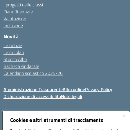
I progetti delle classi
Piano Triennale
Valutazione
Inclusione
Novità
Le notizie
Le circolari
Storico Albo
Bacheca sindacale
Calendario scolastico 2025-26
Amministrazione Trasparente
Albo online
Privacy Policy
Dichiarazione di accessibilità
Note legali
Indirizzo:
Cookies e altri strumenti di tracciamento
VIA A. DE GASPERI, 41 RUDIANO 25030 RUDIANO
Centralino:
0307069017
Email:
bsic86100r@istruzione.it