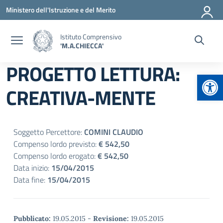
Vai ai contenuti
Vai al menu di navigazione
Vai al footer
Ministero dell'Istruzione e del Merito
Istituto Comprensivo
'M.A.CHIECCA'
PROGETTO LETTURA:
Apr
CREATIVA-MENTE
Soggetto Percettore:
COMINI CLAUDIO
Compenso lordo previsto:
€ 542,50
Compenso lordo erogato:
€ 542,50
Data inizio:
15/04/2015
Data fine:
15/04/2015
Pubblicato:
19.05.2015
-
Revisione:
19.05.2015