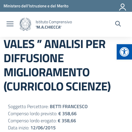
Vai ai contenuti
Vai al menu di navigazione
Vai al footer
Ministero dell'Istruzione e del Merito
Istituto Comprensivo
'M.A.CHIECCA'
VALES ” ANALISI PER
Apr
DIFFUSIONE
MIGLIORAMENTO
(CURRICOLO SCIENZE)
Soggetto Percettore:
BETTI FRANCESCO
Compenso lordo previsto:
€ 358,66
Compenso lordo erogato:
€ 358,66
Data inizio:
12/06/2015