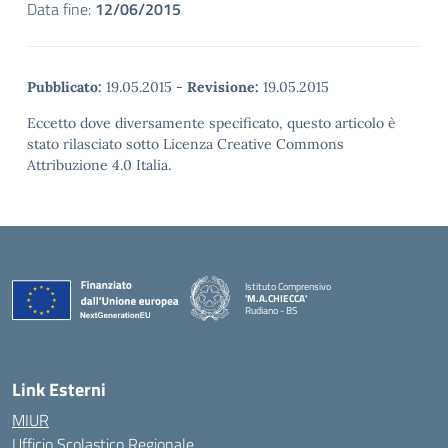
Data fine:
12/06/2015
Pubblicato:
19.05.2015
-
Revisione:
19.05.2015
Eccetto dove diversamente specificato, questo articolo è
stato rilasciato sotto Licenza Creative Commons
Attribuzione 4.0 Italia.
Istituto Comprensivo
'M.A.CHIECCA'
Rudiano - BS
— Visita la pagina iniziale della scuola
Link Esterni
MIUR
Ufficio Scolastico Regionale