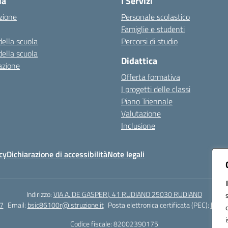
la
I Servizi
zione
Personale scolastico
Famiglie e studenti
della scuola
Percorsi di studio
della scuola
Didattica
azione
Offerta formativa
I progetti delle classi
Piano Triennale
Valutazione
Inclusione
cy
Dichiarazione di accessibilità
Note legali
Indirizzo:
VIA A. DE GASPERI, 41 RUDIANO 25030 RUDIANO
7
Email:
bsic86100r@istruzione.it
Posta elettronica certificata (PEC):
bsic8
Codice fiscale: 82002390175