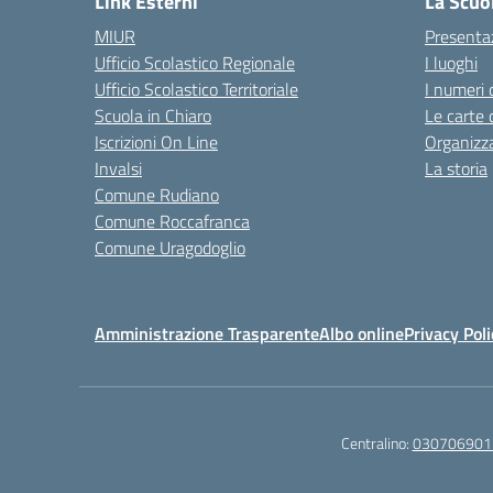
Link Esterni
La Scuo
MIUR
Presenta
Ufficio Scolastico Regionale
I luoghi
Ufficio Scolastico Territoriale
I numeri 
Scuola in Chiaro
Le carte 
Iscrizioni On Line
Organizz
Invalsi
La storia
Comune Rudiano
Comune Roccafranca
Comune Uragodoglio
Amministrazione Trasparente
Albo online
Privacy Poli
Centralino:
030706901