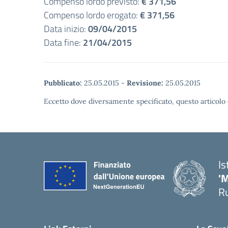
Compenso lordo previsto:
€ 371,56
Compenso lordo erogato:
€ 371,56
Data inizio:
09/04/2015
Data fine:
21/04/2015
Pubblicato:
25.05.2015
-
Revisione:
25.05.2015
Eccetto dove diversamente specificato, questo articolo 
Is
'
R
— 