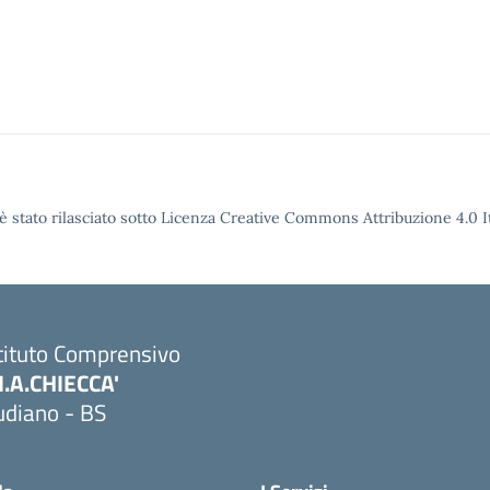
è stato rilasciato sotto Licenza Creative Commons Attribuzione 4.0 It
tituto Comprensivo
M.A.CHIECCA'
udiano - BS
Visita la pagina iniziale della scuola