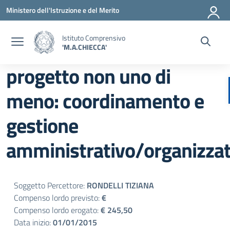
Vai ai contenuti
Vai al menu di navigazione
Vai al footer
Ministero dell'Istruzione e del Merito
Istituto Comprensivo
'M.A.CHIECCA'
progetto non uno di
meno: coordinamento e
gestione
amministrativo/organizzat
Soggetto Percettore:
RONDELLI TIZIANA
Compenso lordo previsto:
€
Compenso lordo erogato:
€ 245,50
Data inizio:
01/01/2015