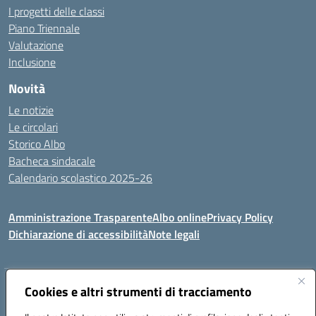
I progetti delle classi
Piano Triennale
Valutazione
Inclusione
Novità
Le notizie
Le circolari
Storico Albo
Bacheca sindacale
Calendario scolastico 2025-26
Amministrazione Trasparente
Albo online
Privacy Policy
Dichiarazione di accessibilità
Note legali
Indirizzo:
Cookies e altri strumenti di tracciamento
VIA A. DE GASPERI, 41 RUDIANO 25030 RUDIANO
Centralino:
0307069017
Email:
bsic86100r@istruzione.it