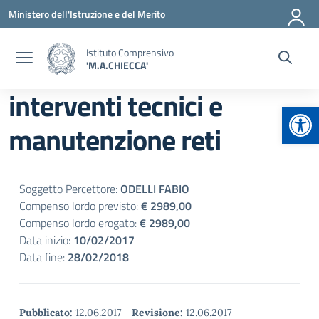
Vai ai contenuti
Vai al menu di navigazione
Vai al footer
Ministero dell'Istruzione e del Merito
Istituto Comprensivo
'M.A.CHIECCA'
interventi tecnici e
Apr
manutenzione reti
Soggetto Percettore:
ODELLI FABIO
Compenso lordo previsto:
€ 2989,00
Compenso lordo erogato:
€ 2989,00
Data inizio:
10/02/2017
Data fine:
28/02/2018
Pubblicato:
12.06.2017
-
Revisione:
12.06.2017