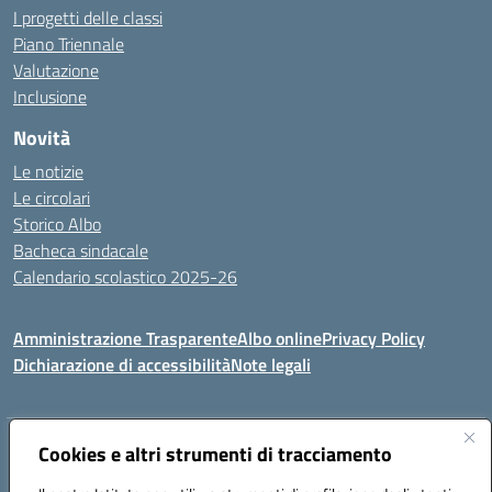
I progetti delle classi
Piano Triennale
Valutazione
Inclusione
Novità
Le notizie
Le circolari
Storico Albo
Bacheca sindacale
Calendario scolastico 2025-26
Amministrazione Trasparente
Albo online
Privacy Policy
Dichiarazione di accessibilità
Note legali
Indirizzo:
Cookies e altri strumenti di tracciamento
VIA A. DE GASPERI, 41 RUDIANO 25030 RUDIANO
Centralino:
0307069017
Email:
bsic86100r@istruzione.it