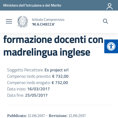
Vai ai contenuti
Vai al menu di navigazione
Vai al footer
Ministero dell'Istruzione e del Merito
Istituto Comprensivo
'M.A.CHIECCA'
formazione docenti con
Apr
madrelingua inglese
Soggetto Percettore:
Es project srl
Compenso lordo previsto:
€ 732,00
Compenso lordo erogato:
€ 732,00
Data inizio:
16/03/2017
Data fine:
25/05/2017
Pubblicato:
12.06.2017
-
Revisione:
12.06.2017