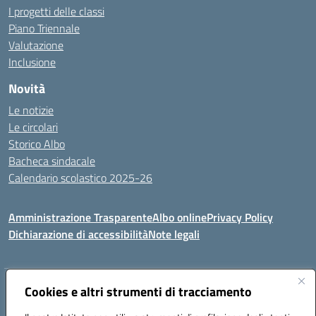
I progetti delle classi
Piano Triennale
Valutazione
Inclusione
Novità
Le notizie
Le circolari
Storico Albo
Bacheca sindacale
Calendario scolastico 2025-26
Amministrazione Trasparente
Albo online
Privacy Policy
Dichiarazione di accessibilità
Note legali
Indirizzo:
Cookies e altri strumenti di tracciamento
VIA A. DE GASPERI, 41 RUDIANO 25030 RUDIANO
Centralino:
0307069017
Email:
bsic86100r@istruzione.it