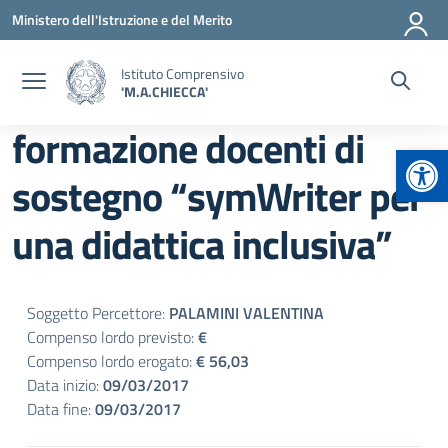
Vai ai contenuti
Vai al menu di navigazione
Vai al footer
Ministero dell'Istruzione e del Merito
Istituto Comprensivo
'M.A.CHIECCA'
formazione docenti di
Apr
sostegno “symWriter per
una didattica inclusiva”
Soggetto Percettore:
PALAMINI VALENTINA
Compenso lordo previsto:
€
Compenso lordo erogato:
€ 56,03
Data inizio:
09/03/2017
Data fine:
09/03/2017