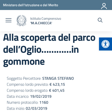
Vai ai contenuti
Vai al menu di navigazione
Vai al footer
Ministero dell'Istruzione e del Merito
Istituto Comprensivo
'M.A.CHIECCA'
Alla scoperta del parco
Apr
dell’Oglio…………in
gommone
Soggetto Percettore:
STANGA STEFANO
Compenso lordo previsto:
€ 423,15
Compenso lordo erogato:
€ 401,45
Data incarico:
19/02/2019
Numero protocollo:
1160
Data inizio:
02/03/2019