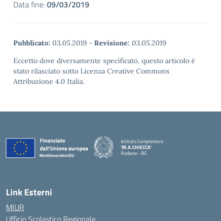
Data fine:
09/03/2019
Pubblicato:
03.05.2019
-
Revisione:
03.05.2019
Eccetto dove diversamente specificato, questo articolo è
stato rilasciato sotto Licenza Creative Commons
Attribuzione 4.0 Italia.
Istituto Comprensivo
'M.A.CHIECCA'
Rudiano - BS
— Visita la pagina iniziale della scuola
Link Esterni
MIUR
Ufficio Scolastico Regionale