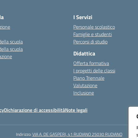
Visita la pagina iniziale della scuola
la
I Servizi
zione
Personale scolastico
Famiglie e studenti
della scuola
Percorsi di studio
della scuola
Didattica
azione
Offerta formativa
I progetti delle classi
Piano Triennale
Valutazione
Inclusione
cy
Dichiarazione di accessibilità
Note legali
Indirizzo:
VIA A. DE GASPERI, 41 RUDIANO 25030 RUDIANO