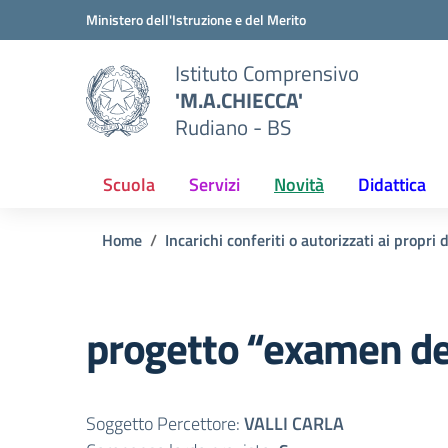
Vai ai contenuti
Vai al menu di navigazione
Vai al footer
Ministero dell'Istruzione e del Merito
Istituto Comprensivo
'M.A.CHIECCA'
Rudiano - BS
Scuola
Servizi
Novità
Didattica
Home
Incarichi conferiti o autorizzati ai propri
progetto “examen de
Soggetto Percettore:
VALLI CARLA