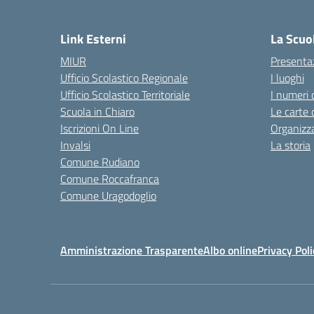
— 
Link Esterni
La Scuo
MIUR
Presenta
Ufficio Scolastico Regionale
I luoghi
Ufficio Scolastico Territoriale
I numeri 
Scuola in Chiaro
Le carte 
Iscrizioni On Line
Organizz
Invalsi
La storia
Comune Rudiano
Comune Roccafranca
Comune Uragodoglio
Amministrazione Trasparente
Albo online
Privacy Poli