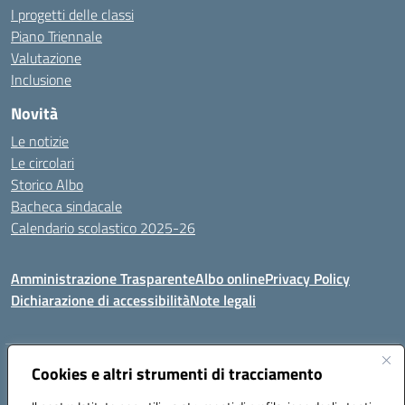
I progetti delle classi
Piano Triennale
Valutazione
Inclusione
Novità
Le notizie
Le circolari
Storico Albo
Bacheca sindacale
Calendario scolastico 2025-26
Amministrazione Trasparente
Albo online
Privacy Policy
Dichiarazione di accessibilità
Note legali
Indirizzo:
Cookies e altri strumenti di tracciamento
VIA A. DE GASPERI, 41 RUDIANO 25030 RUDIANO
Centralino:
0307069017
Email:
bsic86100r@istruzione.it