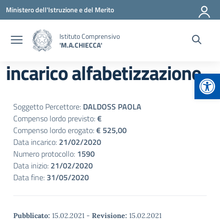
Vai ai contenuti
Vai al menu di navigazione
Vai al footer
Ministero dell'Istruzione e del Merito
Istituto Comprensivo
'M.A.CHIECCA'
incarico alfabetizzazione
Apr
Soggetto Percettore:
DALDOSS PAOLA
Compenso lordo previsto:
€
Compenso lordo erogato:
€ 525,00
Data incarico:
21/02/2020
Numero protocollo:
1590
Data inizio:
21/02/2020
Data fine:
31/05/2020
Pubblicato:
15.02.2021
-
Revisione:
15.02.2021