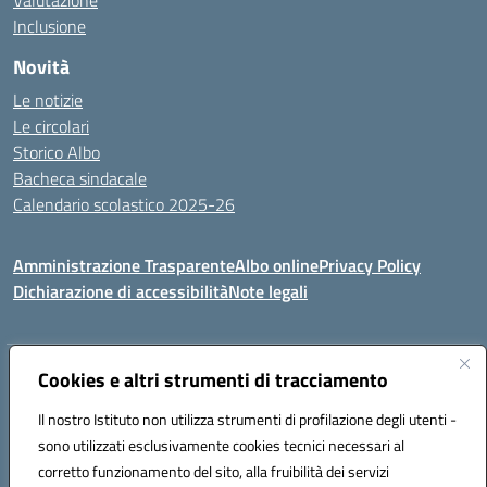
Valutazione
Inclusione
Novità
Le notizie
Le circolari
Storico Albo
Bacheca sindacale
Calendario scolastico 2025-26
Amministrazione Trasparente
Albo online
Privacy Policy
Dichiarazione di accessibilità
Note legali
Indirizzo:
Cookies e altri strumenti di tracciamento
VIA A. DE GASPERI, 41 RUDIANO 25030 RUDIANO
Centralino:
0307069017
Email:
bsic86100r@istruzione.it
Il nostro Istituto non utilizza strumenti di profilazione degli utenti -
Posta elettronica certificata (PEC):
bsic86100r@pec.istruzione.it
sono utilizzati esclusivamente cookies tecnici necessari al
Codice fiscale: 82002390175
corretto funzionamento del sito, alla fruibilità dei servizi
Codice meccanografico:
BSIC86100R