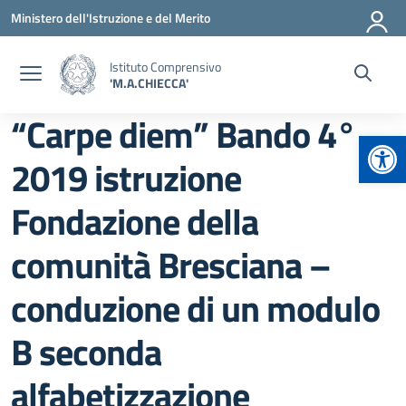
Vai ai contenuti
Vai al menu di navigazione
Vai al footer
Ministero dell'Istruzione e del Merito
Istituto Comprensivo
'M.A.CHIECCA'
“Carpe diem” Bando 4°
Apr
2019 istruzione
Fondazione della
comunità Bresciana –
conduzione di un modulo
B seconda
alfabetizzazione