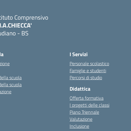
tituto Comprensivo
M.A.CHIECCA'
udiano - BS
Visita la pagina iniziale della scuola
la
I Servizi
zione
Personale scolastico
Famiglie e studenti
della scuola
Percorsi di studio
della scuola
Didattica
azione
Offerta formativa
I progetti delle classi
Piano Triennale
Valutazione
Inclusione