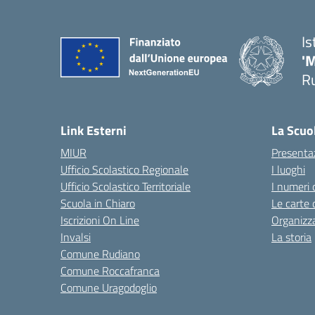
Is
'
R
— 
Link Esterni
La Scuo
MIUR
Presenta
Ufficio Scolastico Regionale
I luoghi
Ufficio Scolastico Territoriale
I numeri 
Scuola in Chiaro
Le carte 
Iscrizioni On Line
Organizz
Invalsi
La storia
Comune Rudiano
Comune Roccafranca
Comune Uragodoglio