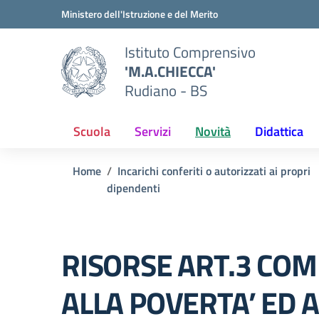
Vai ai contenuti
Vai al menu di navigazione
Vai al footer
Ministero dell'Istruzione e del Merito
Istituto Comprensivo
'M.A.CHIECCA'
Rudiano - BS
Scuola
Servizi
Novità
Didattica
Home
Incarichi conferiti o autorizzati ai propri
dipendenti
RISORSE ART.3 COM
ALLA POVERTA’ ED 