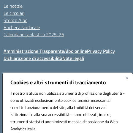
Le notizie
Le circolari
Storico Albo
Bacheca sindacale
Calendario scolastico 2025-26
Amministrazione Trasparente
Albo online
Privacy Policy
Dichiarazione di accessibilità
Note legali
Indirizzo:
Cookies e altri strumenti di tracciamento
VIA A. DE GASPERI, 41 RUDIANO 25030 RUDIANO
Centralino:
0307069017
Email:
bsic86100r@istruzione.it
Il nostro Istituto non utilizza strumenti di profilazione degli utenti -
Posta elettronica certificata (PEC):
bsic86100r@pec.istruzione.it
sono utilizzati esclusivamente cookies tecnici necessari al
Codice fiscale: 82002390175
corretto funzionamento del sito, alla fruibilità dei servizi
Codice meccanografico:
BSIC86100R
istituzionali e alla sua accessibilità – sono utilizzati, inoltre,
strumenti statistici anonimizzati messi a disposizione da Web
Analytics Italia.