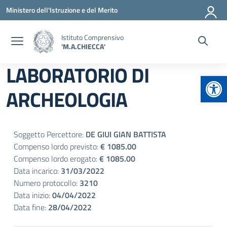
Vai ai contenuti
Vai al menu di navigazione
Vai al footer
Ministero dell'Istruzione e del Merito
Istituto Comprensivo
'M.A.CHIECCA'
LABORATORIO DI
Apr
ARCHEOLOGIA
Soggetto Percettore:
DE GIUI GIAN BATTISTA
Compenso lordo previsto:
€ 1085.00
Compenso lordo erogato:
€ 1085.00
Data incarico:
31/03/2022
Numero protocollo:
3210
Data inizio:
04/04/2022
Data fine:
28/04/2022