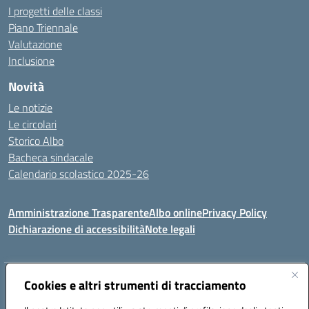
I progetti delle classi
Piano Triennale
Valutazione
Inclusione
Novità
Le notizie
Le circolari
Storico Albo
Bacheca sindacale
Calendario scolastico 2025-26
Amministrazione Trasparente
Albo online
Privacy Policy
Dichiarazione di accessibilità
Note legali
Indirizzo:
Cookies e altri strumenti di tracciamento
VIA A. DE GASPERI, 41 RUDIANO 25030 RUDIANO
Centralino:
0307069017
Email:
bsic86100r@istruzione.it