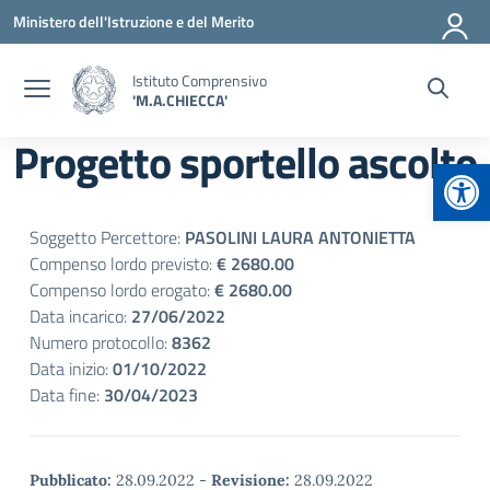
Vai ai contenuti
Vai al menu di navigazione
Vai al footer
Ministero dell'Istruzione e del Merito
Istituto Comprensivo
'M.A.CHIECCA'
Progetto sportello ascolto
Apr
Soggetto Percettore:
PASOLINI LAURA ANTONIETTA
Compenso lordo previsto:
€ 2680.00
Compenso lordo erogato:
€ 2680.00
Data incarico:
27/06/2022
Numero protocollo:
8362
Data inizio:
01/10/2022
Data fine:
30/04/2023
Pubblicato:
28.09.2022
-
Revisione:
28.09.2022