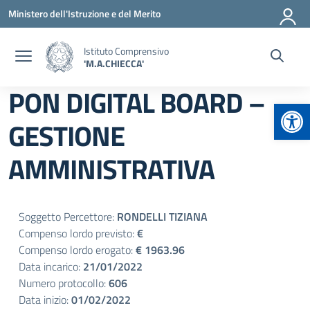
Vai ai contenuti
Vai al menu di navigazione
Vai al footer
Ministero dell'Istruzione e del Merito
Istituto Comprensivo
'M.A.CHIECCA'
PON DIGITAL BOARD –
Apr
GESTIONE
AMMINISTRATIVA
Soggetto Percettore:
RONDELLI TIZIANA
Compenso lordo previsto:
€
Compenso lordo erogato:
€ 1963.96
Data incarico:
21/01/2022
Numero protocollo:
606
Data inizio:
01/02/2022