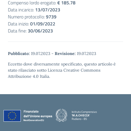
Compenso lordo erogato:
€ 185.78
Data incarico:
13/07/2023
Numero protocollo:
9739
Data inizio:
01/09/2022
Data fine:
30/06/2023
Pubblicato:
19.07.2023
-
Revisione:
19.07.2023
Eccetto dove diversamente specificato, questo articolo è
stato rilasciato sotto Licenza Creative Commons
Attribuzione 4.0 Italia.
Istituto Comprensivo
'M.A.CHIECCA'
Rudiano - BS
— Visita la pagina iniziale della scuola