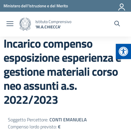
Vai ai contenuti
Vai al menu di navigazione
Vai al footer
Ministero dell'Istruzione e del Merito
Istituto Comprensivo
'M.A.CHIECCA'
Incarico compenso
Apr
esposizione esperienza e
gestione materiali corso
neo assunti a.s.
2022/2023
Soggetto Percettore:
CONTI EMANUELA
Compenso lordo previsto:
€