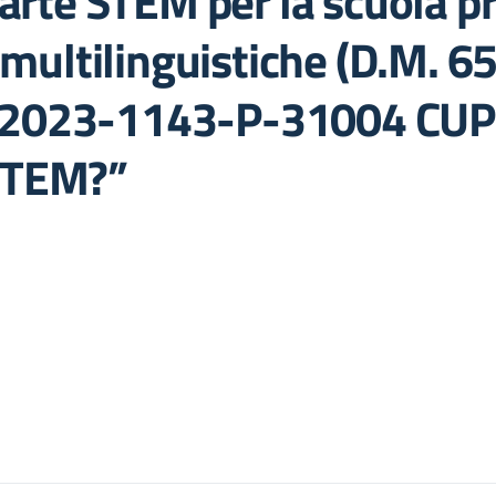
 parte STEM per la scuola 
ultilinguistiche (D.M. 65
1-2023-1143-P-31004 C
 STEM?”