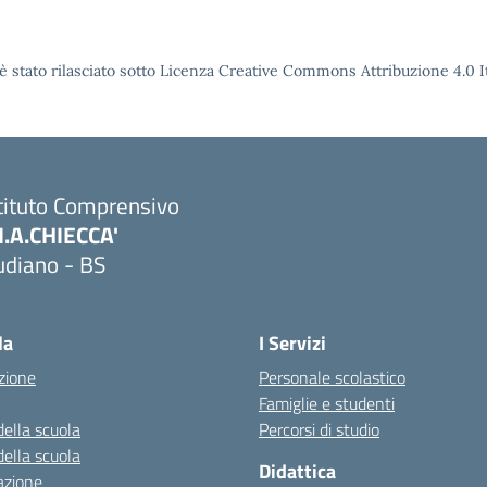
è stato rilasciato sotto Licenza Creative Commons Attribuzione 4.0 It
tituto Comprensivo
M.A.CHIECCA'
udiano - BS
Visita la pagina iniziale della scuola
la
I Servizi
zione
Personale scolastico
Famiglie e studenti
della scuola
Percorsi di studio
della scuola
Didattica
azione