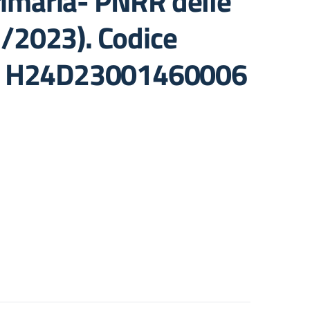
primaria- PNRR delle
/2023). Codice
UP H24D23001460006