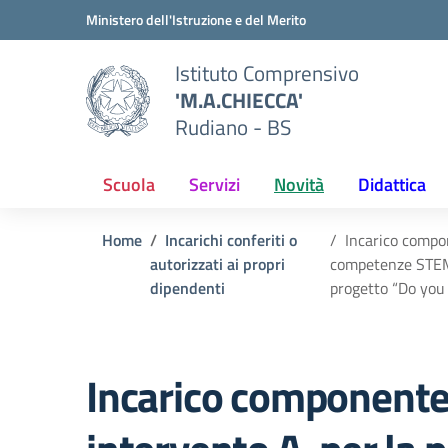
Vai ai contenuti
Vai al menu di navigazione
Vai al footer
Ministero dell'Istruzione e del Merito
Istituto Comprensivo
'M.A.CHIECCA'
Rudiano - BS
Scuola
Servizi
Novità
Didattica
Home
Incarichi conferiti o
Incarico compon
autorizzati ai propri
competenze STEM
dipendenti
progetto “Do yo
Incarico componente c