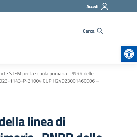
Accedi
Cerca
Apr
 parte STEM per la scuola primaria- PNRR delle
3.1-2023-1143-P-31004 CUP H24D23001460006 –
ella linea di