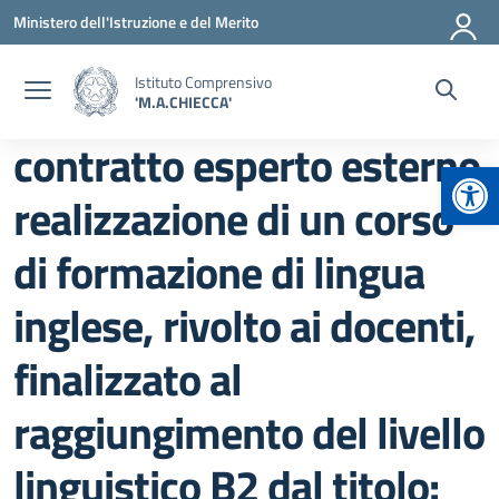
Vai ai contenuti
Vai al menu di navigazione
Vai al footer
Ministero dell'Istruzione e del Merito
Istituto Comprensivo
'M.A.CHIECCA'
contratto esperto esterno
Apr
realizzazione di un corso
di formazione di lingua
inglese, rivolto ai docenti,
finalizzato al
raggiungimento del livello
linguistico B2 dal titolo: