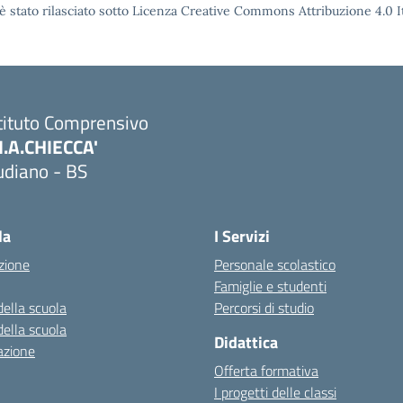
è stato rilasciato sotto Licenza Creative Commons Attribuzione 4.0 It
tituto Comprensivo
M.A.CHIECCA'
udiano - BS
Visita la pagina iniziale della scuola
la
I Servizi
zione
Personale scolastico
Famiglie e studenti
della scuola
Percorsi di studio
della scuola
Didattica
azione
Offerta formativa
I progetti delle classi