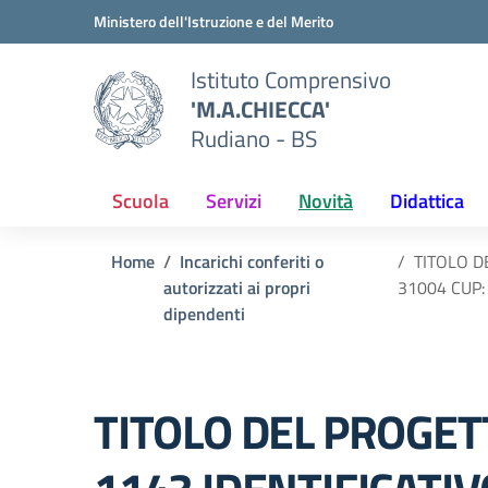
Vai ai contenuti
Vai al menu di navigazione
Vai al footer
Ministero dell'Istruzione e del Merito
Istituto Comprensivo
'M.A.CHIECCA'
Rudiano - BS
Scuola
Servizi
Novità
Didattica
Home
Incarichi conferiti o
TITOLO D
autorizzati ai propri
31004 CUP:
dipendenti
TITOLO DEL PROGET