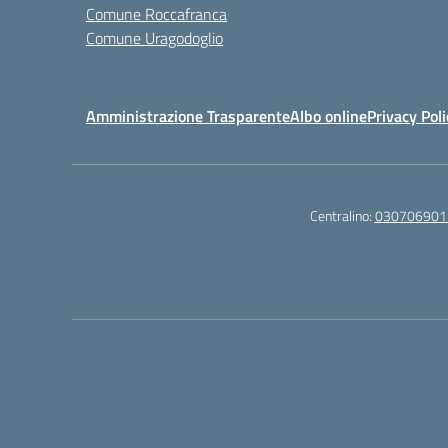
Comune Roccafranca
Comune Uragodoglio
Amministrazione Trasparente
Albo online
Privacy Poli
Centralino:
030706901