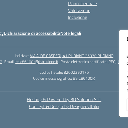
Piano Triennale
Valutazione
Inclusione
cy
Dichiarazione di accessibilità
Note legali
Indirizzo:
VIA A. DE GASPERI, 41 RUDIANO 25030 RUDIANO
7
Email:
bsic86100r@istruzione.it
Posta elettronica certificata (PEC):
bsic8
Codice fiscale: 82002390175
Codice meccanografico:
BSIC86100R
Hosting & Powered by 3D Solution S.r.l.
Concept & Design by Designers Italia