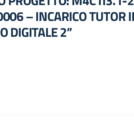
VO PROGETTO: M4C1I3.1-
006 – INCARICO TUTOR 
 DIGITALE 2”