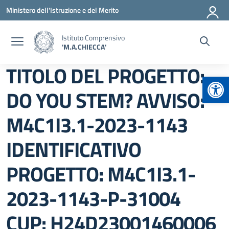
Vai ai contenuti
Vai al menu di navigazione
Vai al footer
Ministero dell'Istruzione e del Merito
Istituto Comprensivo
'M.A.CHIECCA'
TITOLO DEL PROGETTO:
Apr
DO YOU STEM? AVVISO:
M4C1I3.1-2023-1143
IDENTIFICATIVO
PROGETTO: M4C1I3.1-
2023-1143-P-31004
CUP: H24D23001460006