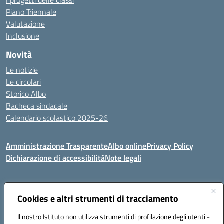
I progetti delle classi
Piano Triennale
Valutazione
Inclusione
Novità
Le notizie
Le circolari
Storico Albo
Bacheca sindacale
Calendario scolastico 2025-26
Amministrazione Trasparente
Albo online
Privacy Policy
Dichiarazione di accessibilità
Note legali
Indirizzo:
Cookies e altri strumenti di tracciamento
VIA A. DE GASPERI, 41 RUDIANO 25030 RUDIANO
Centralino:
0307069017
Email:
bsic86100r@istruzione.it
Il nostro Istituto non utilizza strumenti di profilazione degli utenti -
Posta elettronica certificata (PEC):
bsic86100r@pec.istruzione.it