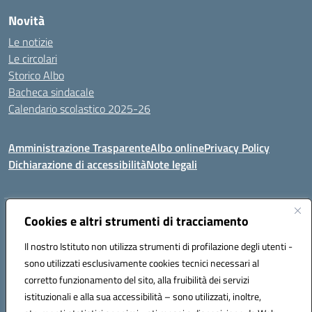
Novità
Le notizie
Le circolari
Storico Albo
Bacheca sindacale
Calendario scolastico 2025-26
Amministrazione Trasparente
Albo online
Privacy Policy
Dichiarazione di accessibilità
Note legali
Indirizzo:
Cookies e altri strumenti di tracciamento
VIA A. DE GASPERI, 41 RUDIANO 25030 RUDIANO
Centralino:
0307069017
Email:
bsic86100r@istruzione.it
Il nostro Istituto non utilizza strumenti di profilazione degli utenti -
Posta elettronica certificata (PEC):
bsic86100r@pec.istruzione.it
sono utilizzati esclusivamente cookies tecnici necessari al
Codice fiscale: 82002390175
corretto funzionamento del sito, alla fruibilità dei servizi
Codice meccanografico:
BSIC86100R
istituzionali e alla sua accessibilità – sono utilizzati, inoltre,