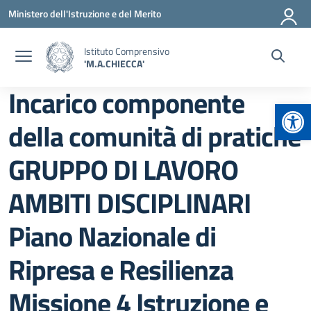
Vai ai contenuti
Vai al menu di navigazione
Vai al footer
Ministero dell'Istruzione e del Merito
Istituto Comprensivo
'M.A.CHIECCA'
Incarico componente
Apr
della comunità di pratiche
GRUPPO DI LAVORO
AMBITI DISCIPLINARI
Piano Nazionale di
Ripresa e Resilienza
Missione 4 Istruzione e