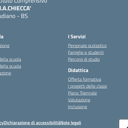
tituto Comprensivo
M.A.CHIECCA'
udiano - BS
Visita la pagina iniziale della scuola
la
I Servizi
zione
Personale scolastico
Famiglie e studenti
della scuola
Percorsi di studio
della scuola
Didattica
azione
Offerta formativa
I progetti delle classi
Piano Triennale
Valutazione
Inclusione
cy
Dichiarazione di accessibilità
Note legali