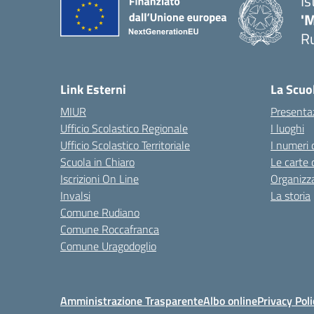
Is
'
R
— 
Link Esterni
La Scuo
MIUR
Presenta
Ufficio Scolastico Regionale
I luoghi
Ufficio Scolastico Territoriale
I numeri 
Scuola in Chiaro
Le carte 
Iscrizioni On Line
Organizz
Invalsi
La storia
Comune Rudiano
Comune Roccafranca
Comune Uragodoglio
Amministrazione Trasparente
Albo online
Privacy Poli