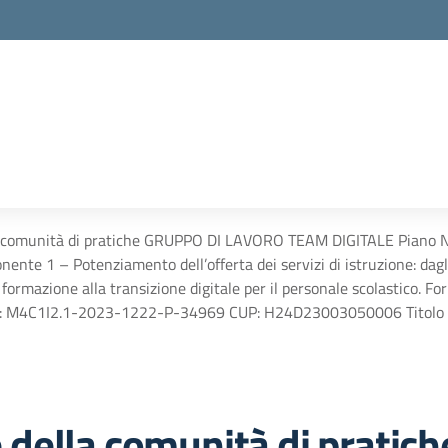
 comunità di pratiche GRUPPO DI LAVORO TEAM DIGITALE Piano Naz
ente 1 – Potenziamento dell’offerta dei servizi di istruzione: dagli
 formazione alla transizione digitale per il personale scolastico. F
NP: M4C1I2.1-2023-1222-P-34969 CUP: H24D23003050006 Titolo del
 della comunità di pratic