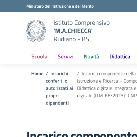
Vai ai contenuti
Vai al menu di navigazione
Vai al footer
Ministero dell'Istruzione e del Merito
Istituto Comprensivo
'M.A.CHIECCA'
Rudiano - BS
Scuola
Servizi
Novità
Didattica
Home
Incarichi
Incarico componente della
conferiti o
Istruzione e Ricerca – Compon
autorizzati ai
Didattica digitale integrata e
propri
digitale (D.M. 66/2023)” C
dipendenti
Incarico componente