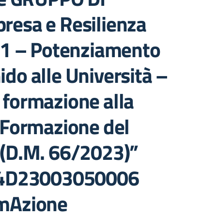
resa e Resilienza
 1 – Potenziamento
 nido alle Università –
e formazione alla
. Formazione del
e (D.M. 66/2023)”
24D23003050006
ormAzione