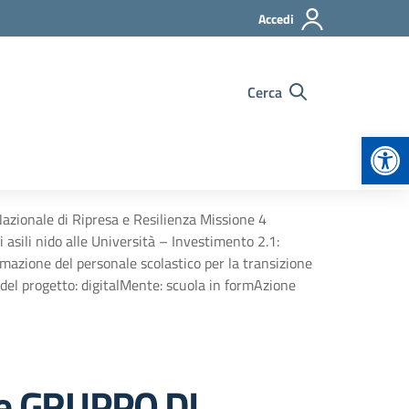
Accedi
Cerca
Apr
ionale di Ripresa e Resilienza Missione 4
 asili nido alle Università – Investimento 2.1:
ormazione del personale scolastico per la transizione
 progetto: digitalMente: scuola in formAzione
he GRUPPO DI