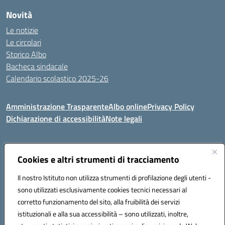
Novità
Le notizie
Le circolari
Storico Albo
Bacheca sindacale
Calendario scolastico 2025-26
Amministrazione Trasparente
Albo online
Privacy Policy
Dichiarazione di accessibilità
Note legali
Indirizzo:
Cookies e altri strumenti di tracciamento
VIA A. DE GASPERI, 41 RUDIANO 25030 RUDIANO
Centralino:
0307069017
Email:
bsic86100r@istruzione.it
Il nostro Istituto non utilizza strumenti di profilazione degli utenti -
Posta elettronica certificata (PEC):
bsic86100r@pec.istruzione.it
sono utilizzati esclusivamente cookies tecnici necessari al
Codice fiscale: 82002390175
corretto funzionamento del sito, alla fruibilità dei servizi
Codice meccanografico:
BSIC86100R
istituzionali e alla sua accessibilità – sono utilizzati, inoltre,