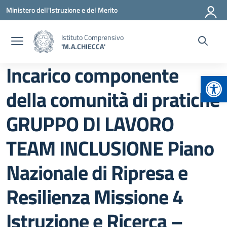
Vai ai contenuti
Vai al menu di navigazione
Vai al footer
Ministero dell'Istruzione e del Merito
Istituto Comprensivo
'M.A.CHIECCA'
Incarico componente
Apr
della comunità di pratiche
GRUPPO DI LAVORO
TEAM INCLUSIONE Piano
Nazionale di Ripresa e
Resilienza Missione 4
Istruzione e Ricerca –