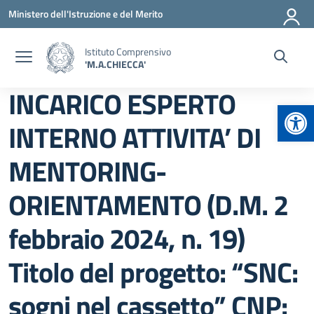
Vai ai contenuti
Vai al menu di navigazione
Vai al footer
Ministero dell'Istruzione e del Merito
Istituto Comprensivo
'M.A.CHIECCA'
INCARICO ESPERTO
Apr
INTERNO ATTIVITA’ DI
MENTORING-
ORIENTAMENTO (D.M. 2
febbraio 2024, n. 19)
Titolo del progetto: “SNC:
sogni nel cassetto” CNP: