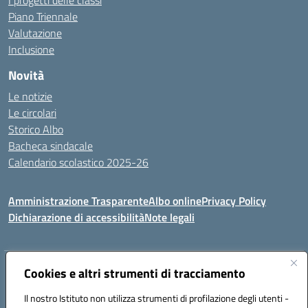
I progetti delle classi
Piano Triennale
Valutazione
Inclusione
Novità
Le notizie
Le circolari
Storico Albo
Bacheca sindacale
Calendario scolastico 2025-26
Amministrazione Trasparente
Albo online
Privacy Policy
Dichiarazione di accessibilità
Note legali
Indirizzo:
Cookies e altri strumenti di tracciamento
VIA A. DE GASPERI, 41 RUDIANO 25030 RUDIANO
Centralino:
0307069017
Email:
bsic86100r@istruzione.it
Il nostro Istituto non utilizza strumenti di profilazione degli utenti -
Posta elettronica certificata (PEC):
bsic86100r@pec.istruzione.it