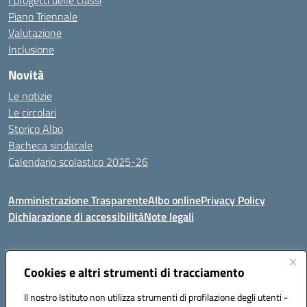
I progetti delle classi
Piano Triennale
Valutazione
Inclusione
Novità
Le notizie
Le circolari
Storico Albo
Bacheca sindacale
Calendario scolastico 2025-26
Amministrazione Trasparente
Albo online
Privacy Policy
Dichiarazione di accessibilità
Note legali
Indirizzo:
Cookies e altri strumenti di tracciamento
VIA A. DE GASPERI, 41 RUDIANO 25030 RUDIANO
Centralino:
0307069017
Email:
bsic86100r@istruzione.it
Il nostro Istituto non utilizza strumenti di profilazione degli utenti -
Posta elettronica certificata (PEC):
bsic86100r@pec.istruzione.it