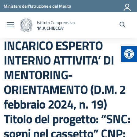
Vai ai contenuti
Vai al menu di navigazione
Vai al footer
Ministero dell'Istruzione e del Merito
Istituto Comprensivo
'M.A.CHIECCA'
INCARICO ESPERTO
Apr
INTERNO ATTIVITA’ DI
MENTORING-
ORIENTAMENTO (D.M. 2
febbraio 2024, n. 19)
Titolo del progetto: “SNC:
sogni nel cassetto” CNP: