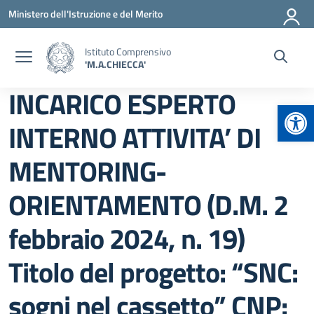
Vai ai contenuti
Vai al menu di navigazione
Vai al footer
Ministero dell'Istruzione e del Merito
Istituto Comprensivo
'M.A.CHIECCA'
INCARICO ESPERTO
Apr
INTERNO ATTIVITA’ DI
MENTORING-
ORIENTAMENTO (D.M. 2
febbraio 2024, n. 19)
Titolo del progetto: “SNC:
sogni nel cassetto” CNP: