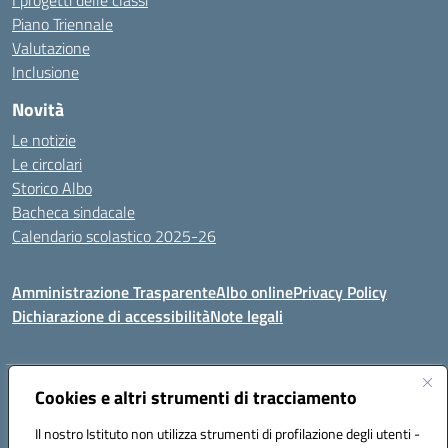
I progetti delle classi
Piano Triennale
Valutazione
Inclusione
Novità
Le notizie
Le circolari
Storico Albo
Bacheca sindacale
Calendario scolastico 2025-26
Amministrazione Trasparente
Albo online
Privacy Policy
Dichiarazione di accessibilità
Note legali
Indirizzo:
Cookies e altri strumenti di tracciamento
VIA A. DE GASPERI, 41 RUDIANO 25030 RUDIANO
Centralino:
0307069017
Email:
bsic86100r@istruzione.it
Il nostro Istituto non utilizza strumenti di profilazione degli utenti -
Posta elettronica certificata (PEC):
bsic86100r@pec.istruzione.it