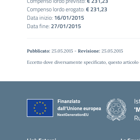
Compenso lordo previsto:
€ 231,23
Compenso lordo erogato:
€ 231,23
Data inizio:
16/01/2015
Data fine:
27/01/2015
Pubblicato:
25.05.2015
-
Revisione:
25.05.2015
Eccetto dove diversamente specificato, questo articolo 
Is
'
R
— 