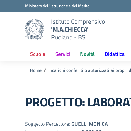
Vai ai contenuti
Vai al menu di navigazione
Vai al footer
Ministero dell'Istruzione e del Merito
Istituto Comprensivo
'M.A.CHIECCA'
Rudiano - BS
Scuola
Servizi
Novità
Didattica
Home
Incarichi conferiti o autorizzati ai propri
PROGETTO: LABORA
Soggetto Percettore:
GUELLI MONICA