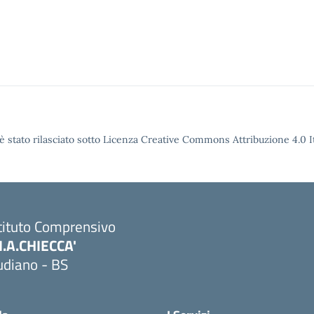
è stato rilasciato sotto Licenza Creative Commons Attribuzione 4.0 It
tituto Comprensivo
M.A.CHIECCA'
udiano - BS
Visita la pagina iniziale della scuola