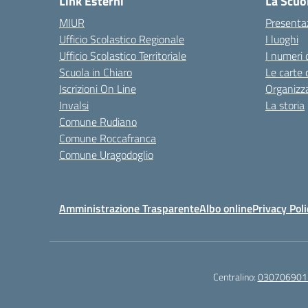
Link Esterni
La Scuo
MIUR
Presenta
Ufficio Scolastico Regionale
I luoghi
Ufficio Scolastico Territoriale
I numeri 
Scuola in Chiaro
Le carte 
Iscrizioni On Line
Organizz
Invalsi
La storia
Comune Rudiano
Comune Roccafranca
Comune Uragodoglio
Amministrazione Trasparente
Albo online
Privacy Poli
Centralino:
030706901