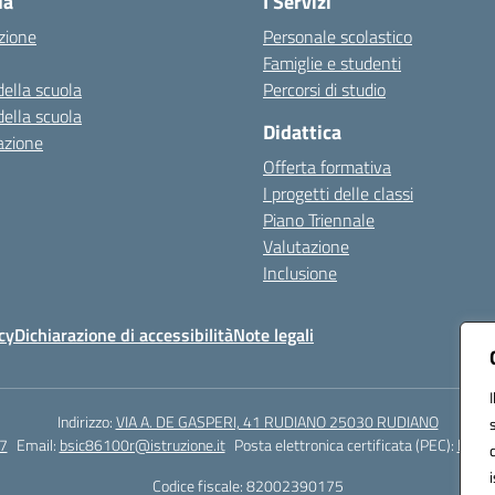
la
I Servizi
zione
Personale scolastico
Famiglie e studenti
della scuola
Percorsi di studio
della scuola
Didattica
azione
Offerta formativa
I progetti delle classi
Piano Triennale
Valutazione
Inclusione
cy
Dichiarazione di accessibilità
Note legali
Indirizzo:
VIA A. DE GASPERI, 41 RUDIANO 25030 RUDIANO
7
Email:
bsic86100r@istruzione.it
Posta elettronica certificata (PEC):
bsic8
Codice fiscale: 82002390175