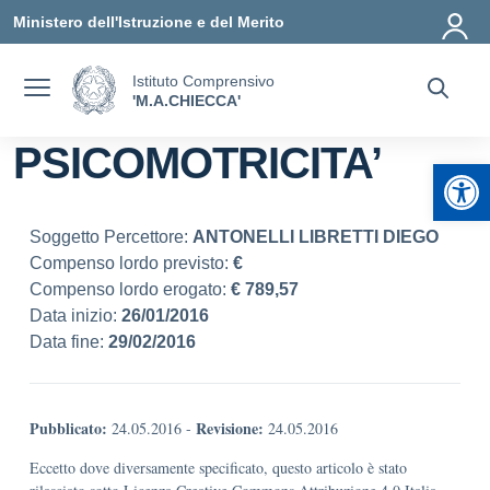
Vai ai contenuti
Vai al menu di navigazione
Vai al footer
Ministero dell'Istruzione e del Merito
Istituto Comprensivo
'M.A.CHIECCA'
PSICOMOTRICITA’
Apr
Soggetto Percettore:
ANTONELLI LIBRETTI DIEGO
Compenso lordo previsto:
€
Compenso lordo erogato:
€ 789,57
Data inizio:
26/01/2016
Data fine:
29/02/2016
Pubblicato:
Revisione:
24.05.2016
-
24.05.2016
Eccetto dove diversamente specificato, questo articolo è stato