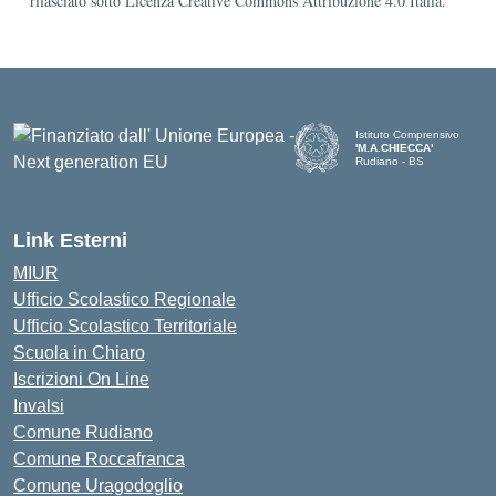
rilasciato sotto Licenza Creative Commons Attribuzione 4.0 Italia.
Istituto Comprensivo
'M.A.CHIECCA'
Rudiano - BS
— Visita la pagina iniziale d
Link Esterni
MIUR
Ufficio Scolastico Regionale
Ufficio Scolastico Territoriale
Scuola in Chiaro
Iscrizioni On Line
Invalsi
Comune Rudiano
Comune Roccafranca
Comune Uragodoglio