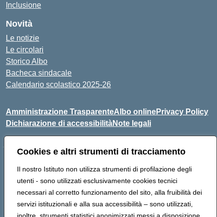
Inclusione
Novità
Le notizie
Le circolari
Storico Albo
Bacheca sindacale
Calendario scolastico 2025-26
Amministrazione Trasparente
Albo online
Privacy Policy
Dichiarazione di accessibilità
Note legali
Cookies e altri strumenti di tracciamento
Indirizzo:
VIA A. DE GASPERI, 41 RUDIANO 25030 RUDIANO
Il nostro Istituto non utilizza strumenti di profilazione degli
Centralino:
0307069017
Email:
bsic86100r@istruzione.it
utenti - sono utilizzati esclusivamente cookies tecnici
Posta elettronica certificata (PEC):
bsic86100r@pec.istruzione.it
necessari al corretto funzionamento del sito, alla fruibilità dei
Codice fiscale: 82002390175
servizi istituzionali e alla sua accessibilità – sono utilizzati,
Codice meccanografico:
BSIC86100R
inoltre, strumenti statistici anonimizzati messi a disposizione