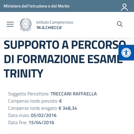
Vai ai contenuti
Vai al menu di navigazione
Vai al footer
Ministero dell'Istruzione e del Merito
Istituto Comprensivo
'M.A.CHIECCA'
SUPPORTO A PERCORSO
Apr
DI FORMAZIONE ESAME
TRINITY
Soggetto Percettore:
TRECCANI RAFFAELLA
Compenso lordo previsto:
€
Compenso lordo erogato:
€ 348,34
Data inizio:
05/02/2016
Data fine:
15/04/2016