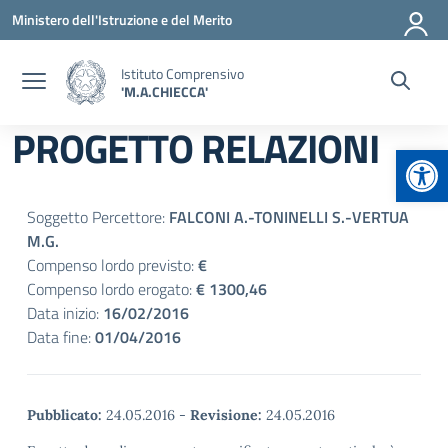
Vai ai contenuti
Vai al menu di navigazione
Vai al footer
Ministero dell'Istruzione e del Merito
Istituto Comprensivo
'M.A.CHIECCA'
PROGETTO RELAZIONI
Apr
Soggetto Percettore:
FALCONI A.-TONINELLI S.-VERTUA
M.G.
Compenso lordo previsto:
€
Compenso lordo erogato:
€ 1300,46
Data inizio:
16/02/2016
Data fine:
01/04/2016
Pubblicato:
24.05.2016
-
Revisione:
24.05.2016