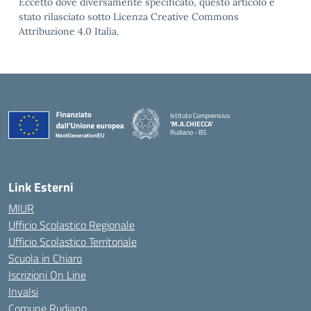
Eccetto dove diversamente specificato, questo articolo è
stato rilasciato sotto Licenza Creative Commons
Attribuzione 4.0 Italia.
Istituto Comprensivo
'M.A.CHIECCA'
Rudiano - BS
— Visita la pagina iniziale della scuola
Link Esterni
MIUR
Ufficio Scolastico Regionale
Ufficio Scolastico Territoriale
Scuola in Chiaro
Iscrizioni On Line
Invalsi
Comune Rudiano