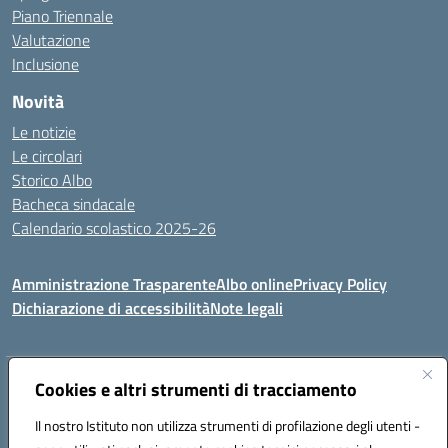
Piano Triennale
Valutazione
Inclusione
Novità
Le notizie
Le circolari
Storico Albo
Bacheca sindacale
Calendario scolastico 2025-26
Amministrazione Trasparente
Albo online
Privacy Policy
Dichiarazione di accessibilità
Note legali
Indirizzo:
Cookies e altri strumenti di tracciamento
VIA A. DE GASPERI, 41 RUDIANO 25030 RUDIANO
Centralino:
0307069017
Email:
bsic86100r@istruzione.it
Il nostro Istituto non utilizza strumenti di profilazione degli utenti -
Posta elettronica certificata (PEC):
bsic86100r@pec.istruzione.it