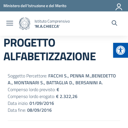
Vai ai contenuti
Vai al menu di navigazione
Vai al footer
Ministero dell'Istruzione e del Merito
Istituto Comprensivo
'M.A.CHIECCA'
PROGETTO
Apr
ALFABETIZZAZIONE
Soggetto Percettore:
FACCHI S., PENNA M.,BENEDETTO
A., MONTANARI S., BATTAGLIA D., BERSANINI A.
Compenso lordo previsto:
€
Compenso lordo erogato:
€ 2.322,26
Data inizio:
01/09/2016
Data fine:
08/09/2016