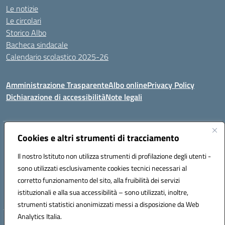
Le notizie
Le circolari
Storico Albo
Bacheca sindacale
Calendario scolastico 2025-26
Amministrazione Trasparente
Albo online
Privacy Policy
Dichiarazione di accessibilità
Note legali
Indirizzo:
Cookies e altri strumenti di tracciamento
VIA A. DE GASPERI, 41 RUDIANO 25030 RUDIANO
Centralino:
0307069017
Email:
bsic86100r@istruzione.it
Il nostro Istituto non utilizza strumenti di profilazione degli utenti -
Posta elettronica certificata (PEC):
bsic86100r@pec.istruzione.it
sono utilizzati esclusivamente cookies tecnici necessari al
Codice fiscale: 82002390175
corretto funzionamento del sito, alla fruibilità dei servizi
Codice meccanografico:
BSIC86100R
istituzionali e alla sua accessibilità – sono utilizzati, inoltre,
strumenti statistici anonimizzati messi a disposizione da Web
Analytics Italia.
Hosting & Powered by 3D Solution S.r.l.