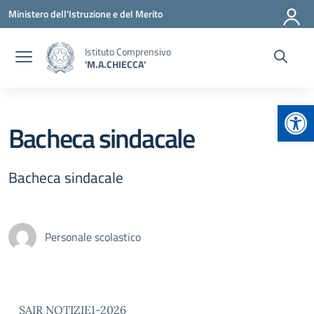
Vai ai contenuti
Vai al menu di navigazione
Vai al footer
Ministero dell'Istruzione e del Merito
Istituto Comprensivo
'M.A.CHIECCA'
Apr
Bacheca sindacale
Bacheca sindacale
Personale scolastico
SAIR NOTIZIE1-2026