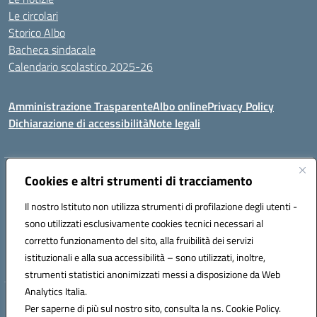
Le circolari
Storico Albo
Bacheca sindacale
Calendario scolastico 2025-26
Amministrazione Trasparente
Albo online
Privacy Policy
Dichiarazione di accessibilità
Note legali
Indirizzo:
Cookies e altri strumenti di tracciamento
VIA A. DE GASPERI, 41 RUDIANO 25030 RUDIANO
Centralino:
0307069017
Email:
bsic86100r@istruzione.it
Il nostro Istituto non utilizza strumenti di profilazione degli utenti -
Posta elettronica certificata (PEC):
bsic86100r@pec.istruzione.it
sono utilizzati esclusivamente cookies tecnici necessari al
Codice fiscale: 82002390175
corretto funzionamento del sito, alla fruibilità dei servizi
Codice meccanografico:
BSIC86100R
istituzionali e alla sua accessibilità – sono utilizzati, inoltre,
strumenti statistici anonimizzati messi a disposizione da Web
Analytics Italia.
Hosting & Powered by 3D Solution S.r.l.
Per saperne di più sul nostro sito, consulta la ns. Cookie Policy.