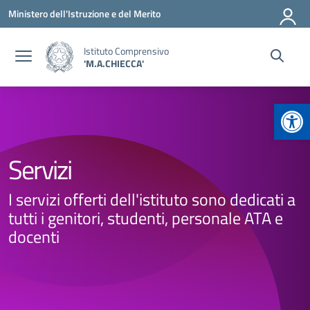
Vai ai contenuti
Vai al menu di navigazione
Vai al footer
Ministero dell'Istruzione e del Merito
Istituto Comprensivo
'M.A.CHIECCA'
Apr
Servizi
I servizi offerti dell'istituto sono dedicati a
tutti i genitori, studenti, personale ATA e
docenti