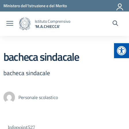
Vai ai contenuti
Vai al menu di navigazione
Vai al footer
Ministero dell'Istruzione e del Merito
Istituto Comprensivo
'M.A.CHIECCA'
Apr
bacheca sindacale
bacheca sindacale
Personale scolastico
Infopoint527