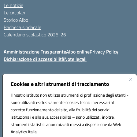
Le notizie
Le circolari
Storico Albo
Bacheca sindacale
Calendario scolastico 2025-26
Amministrazione Trasparente
Albo online
Privacy Policy
Dichiarazione di accessibilità
Note legali
Indirizzo:
Cookies e altri strumenti di tracciamento
VIA A. DE GASPERI, 41 RUDIANO 25030 RUDIANO
Centralino:
0307069017
Email:
bsic86100r@istruzione.it
Il nostro Istituto non utilizza strumenti di profilazione degli utenti -
Posta elettronica certificata (PEC):
bsic86100r@pec.istruzione.it
sono utilizzati esclusivamente cookies tecnici necessari al
Codice fiscale: 82002390175
corretto funzionamento del sito, alla fruibilità dei servizi
Codice meccanografico:
BSIC86100R
istituzionali e alla sua accessibilità – sono utilizzati, inoltre,
strumenti statistici anonimizzati messi a disposizione da Web
Analytics Italia.
Hosting & Powered by 3D Solution S.r.l.