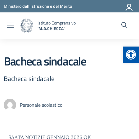
Vai ai contenuti
Vai al menu di navigazione
Vai al footer
Ministero dell'Istruzione e del Merito
Istituto Comprensivo
'M.A.CHIECCA'
Apr
Bacheca sindacale
Bacheca sindacale
Personale scolastico
SAATA NOTIZIE GENNAIO 2026 OK