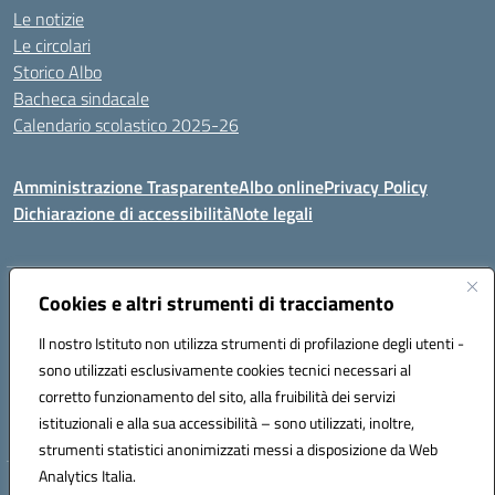
Le notizie
Le circolari
Storico Albo
Bacheca sindacale
Calendario scolastico 2025-26
Amministrazione Trasparente
Albo online
Privacy Policy
Dichiarazione di accessibilità
Note legali
Indirizzo:
Cookies e altri strumenti di tracciamento
VIA A. DE GASPERI, 41 RUDIANO 25030 RUDIANO
Centralino:
0307069017
Email:
bsic86100r@istruzione.it
Il nostro Istituto non utilizza strumenti di profilazione degli utenti -
Posta elettronica certificata (PEC):
bsic86100r@pec.istruzione.it
sono utilizzati esclusivamente cookies tecnici necessari al
Codice fiscale: 82002390175
corretto funzionamento del sito, alla fruibilità dei servizi
Codice meccanografico:
BSIC86100R
istituzionali e alla sua accessibilità – sono utilizzati, inoltre,
strumenti statistici anonimizzati messi a disposizione da Web
Analytics Italia.
Hosting & Powered by 3D Solution S.r.l.