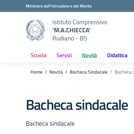
Vai ai contenuti
Vai al menu di navigazione
Vai al footer
Ministero dell'Istruzione e del Merito
Istituto Comprensivo
'M.A.CHIECCA'
Rudiano - BS
Scuola
Servizi
Novità
Didattica
Home
Novità
Bacheca Sindacale
Bacheca 
Bacheca sindacale
Bacheca sindacale