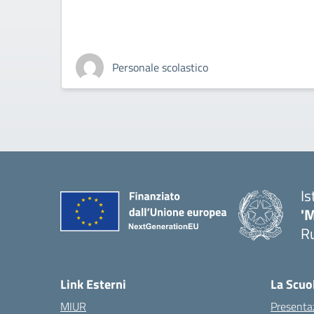
Personale scolastico
Is
'
R
— 
Link Esterni
La Scuo
MIUR
Presenta