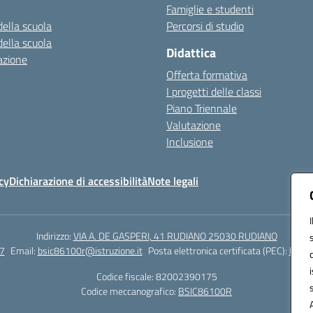
Famiglie e studenti
della scuola
Percorsi di studio
della scuola
Didattica
azione
Offerta formativa
I progetti delle classi
Piano Triennale
Valutazione
Inclusione
cy
Dichiarazione di accessibilità
Note legali
Indirizzo:
VIA A. DE GASPERI, 41 RUDIANO 25030 RUDIANO
7
Email:
bsic86100r@istruzione.it
Posta elettronica certificata (PEC):
bsic8
Codice fiscale: 82002390175
Codice meccanografico:
BSIC86100R