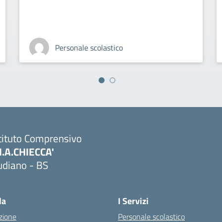
Personale scolastico
tituto Comprensivo
M.A.CHIECCA'
udiano - BS
Visita la pagina iniziale della scuola
la
I Servizi
zione
Personale scolastico