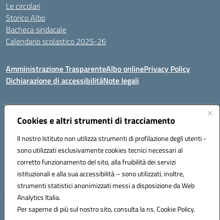
Le circolari
Storico Albo
Bacheca sindacale
Calendario scolastico 2025-26
Amministrazione Trasparente
Albo online
Privacy Policy
Dichiarazione di accessibilità
Note legali
Indirizzo:
Cookies e altri strumenti di tracciamento
VIA A. DE GASPERI, 41 RUDIANO 25030 RUDIANO
Centralino:
0307069017
Email:
bsic86100r@istruzione.it
Il nostro Istituto non utilizza strumenti di profilazione degli utenti -
Posta elettronica certificata (PEC):
bsic86100r@pec.istruzione.it
sono utilizzati esclusivamente cookies tecnici necessari al
Codice fiscale: 82002390175
corretto funzionamento del sito, alla fruibilità dei servizi
Codice meccanografico:
BSIC86100R
istituzionali e alla sua accessibilità – sono utilizzati, inoltre,
strumenti statistici anonimizzati messi a disposizione da Web
Analytics Italia.
Hosting & Powered by 3D Solution S.r.l.
Per saperne di più sul nostro sito, consulta la ns. Cookie Policy.
Concept & Design by Designers Italia