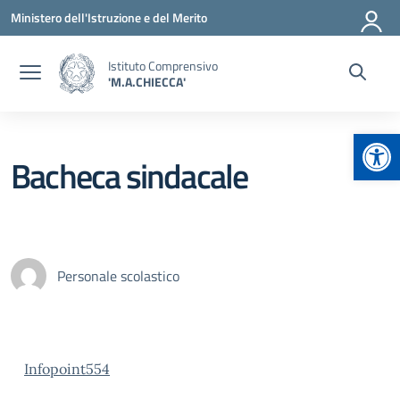
Vai ai contenuti
Vai al menu di navigazione
Vai al footer
Ministero dell'Istruzione e del Merito
Istituto Comprensivo
'M.A.CHIECCA'
Apr
Bacheca sindacale
Personale scolastico
Infopoint554