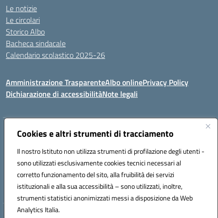
Le notizie
Le circolari
Storico Albo
Bacheca sindacale
Calendario scolastico 2025-26
Amministrazione Trasparente
Albo online
Privacy Policy
Dichiarazione di accessibilità
Note legali
Indirizzo:
Cookies e altri strumenti di tracciamento
VIA A. DE GASPERI, 41 RUDIANO 25030 RUDIANO
Centralino:
0307069017
Email:
bsic86100r@istruzione.it
Il nostro Istituto non utilizza strumenti di profilazione degli utenti -
Posta elettronica certificata (PEC):
bsic86100r@pec.istruzione.it
sono utilizzati esclusivamente cookies tecnici necessari al
Codice fiscale: 82002390175
corretto funzionamento del sito, alla fruibilità dei servizi
Codice meccanografico:
BSIC86100R
istituzionali e alla sua accessibilità – sono utilizzati, inoltre,
strumenti statistici anonimizzati messi a disposizione da Web
Analytics Italia.
Hosting & Powered by 3D Solution S.r.l.