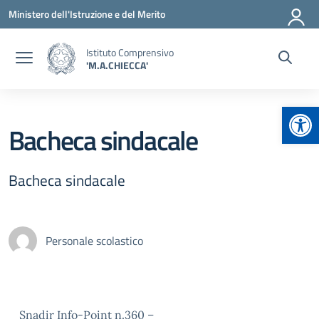
Vai ai contenuti
Vai al menu di navigazione
Vai al footer
Ministero dell'Istruzione e del Merito
Istituto Comprensivo
'M.A.CHIECCA'
Apr
Bacheca sindacale
Bacheca sindacale
Personale scolastico
Snadir Info-Point n.360 –