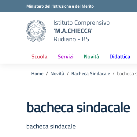
Vai ai contenuti
Vai al menu di navigazione
Vai al footer
Ministero dell'Istruzione e del Merito
Istituto Comprensivo
'M.A.CHIECCA'
Rudiano - BS
Scuola
Servizi
Novità
Didattica
Home
Novità
Bacheca Sindacale
bacheca s
bacheca sindacale
bacheca sindacale