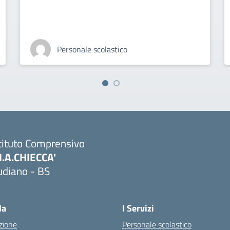
Personale scolastico
tituto Comprensivo
M.A.CHIECCA'
udiano - BS
Visita la pagina iniziale della scuola
la
I Servizi
zione
Personale scolastico