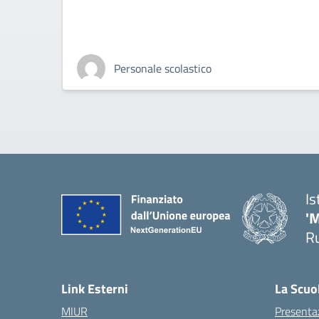
Personale scolastico
Is
'
R
— 
Link Esterni
La Scuo
MIUR
Presenta