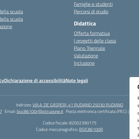
Famiglie e studenti
della scuola
Percorsi di studio
della scuola
Didattica
azione
Offerta formativa
I progetti delle classi
Piano Triennale
Valutazione
Inclusione
cy
Dichiarazione di accessibilità
Note legali
Indirizzo:
VIA A. DE GASPERI, 41 RUDIANO 25030 RUDIANO
7
Email:
bsic86100r@istruzione.it
Posta elettronica certificata (PEC):
bsic8
Codice fiscale: 82002390175
Codice meccanografico:
BSIC86100R