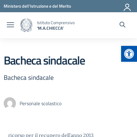
Vai ai contenuti
Vai al menu di navigazione
Vai al footer
Ministero dell'Istruzione e del Merito
Istituto Comprensivo
'M.A.CHIECCA'
Apr
Bacheca sindacale
Bacheca sindacale
Personale scolastico
ricorso per il recupero dell’anno 2013