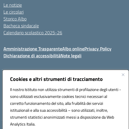
Le notizie
Le circolari
Storico Albo
Bacheca sindacale
Calendario scolastico 2025-26
Amministrazione Trasparente
Albo online
Privacy Policy
Dichiarazione di accessibilità
Note legali
Indirizzo:
Cookies e altri strumenti di tracciamento
VIA A. DE GASPERI, 41 RUDIANO 25030 RUDIANO
Centralino:
0307069017
Email:
bsic86100r@istruzione.it
Il nostro Istituto non utilizza strumenti di profilazione degli utenti -
Posta elettronica certificata (PEC):
bsic86100r@pec.istruzione.it
sono utilizzati esclusivamente cookies tecnici necessari al
Codice fiscale: 82002390175
corretto funzionamento del sito, alla fruibilità dei servizi
Codice meccanografico:
BSIC86100R
istituzionali e alla sua accessibilità – sono utilizzati, inoltre,
strumenti statistici anonimizzati messi a disposizione da Web
Analytics Italia.
Hosting & Powered by 3D Solution S.r.l.