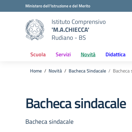
Vai ai contenuti
Vai al menu di navigazione
Vai al footer
Ministero dell'Istruzione e del Merito
Istituto Comprensivo
'M.A.CHIECCA'
Rudiano - BS
Scuola
Servizi
Novità
Didattica
Home
Novità
Bacheca Sindacale
Bacheca 
Bacheca sindacale
Bacheca sindacale