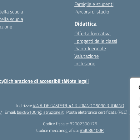
Famiglie e studenti
della scuola
Percorsi di studio
della scuola
Didattica
azione
Offerta formativa
I progetti delle classi
Piano Triennale
Valutazione
Inclusione
cy
Dichiarazione di accessibilità
Note legali
Indirizzo:
VIA A. DE GASPERI, 41 RUDIANO 25030 RUDIANO
7
Email:
bsic86100r@istruzione.it
Posta elettronica certificata (PEC):
bsic8
Codice fiscale: 82002390175
Codice meccanografico:
BSIC86100R