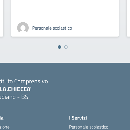
Personale scolastico
tituto Comprensivo
M.A.CHIECCA'
udiano - BS
Visita la pagina iniziale della scuola
la
I Servizi
zione
Personale scolastico