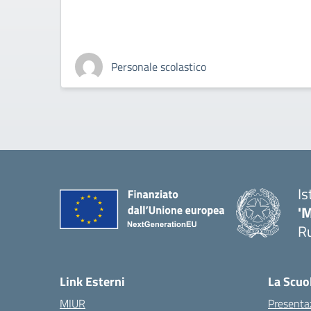
Personale scolastico
Is
'
R
— 
Link Esterni
La Scuo
MIUR
Presenta