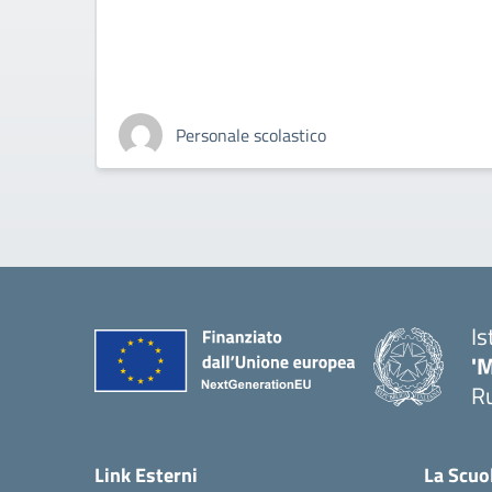
Personale scolastico
Is
'
R
— 
Link Esterni
La Scuo