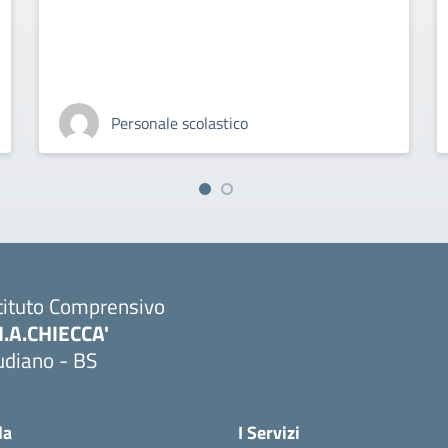
Personale scolastico
tituto Comprensivo
M.A.CHIECCA'
udiano - BS
Visita la pagina iniziale della scuola
la
I Servizi