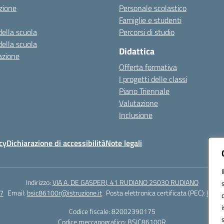
zione
Personale scolastico
Famiglie e studenti
della scuola
Percorsi di studio
della scuola
Didattica
azione
Offerta formativa
I progetti delle classi
Piano Triennale
Valutazione
Inclusione
cy
Dichiarazione di accessibilità
Note legali
Indirizzo:
VIA A. DE GASPERI, 41 RUDIANO 25030 RUDIANO
7
Email:
bsic86100r@istruzione.it
Posta elettronica certificata (PEC):
bsic8
Codice fiscale: 82002390175
Codice meccanografico:
BSIC86100R