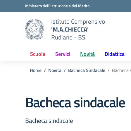
Vai ai contenuti
Vai al menu di navigazione
Vai al footer
Ministero dell'Istruzione e del Merito
Istituto Comprensivo
'M.A.CHIECCA'
Rudiano - BS
Scuola
Servizi
Novità
Didattica
Home
Novità
Bacheca Sindacale
Bacheca 
Bacheca sindacale
Bacheca sindacale