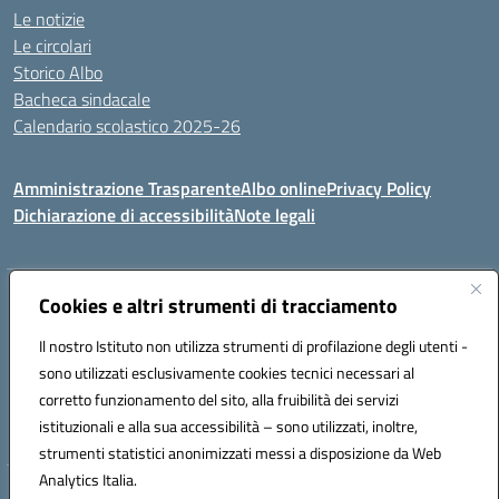
Le notizie
Le circolari
Storico Albo
Bacheca sindacale
Calendario scolastico 2025-26
Amministrazione Trasparente
Albo online
Privacy Policy
Dichiarazione di accessibilità
Note legali
Indirizzo:
Cookies e altri strumenti di tracciamento
VIA A. DE GASPERI, 41 RUDIANO 25030 RUDIANO
Centralino:
0307069017
Email:
bsic86100r@istruzione.it
Il nostro Istituto non utilizza strumenti di profilazione degli utenti -
Posta elettronica certificata (PEC):
bsic86100r@pec.istruzione.it
sono utilizzati esclusivamente cookies tecnici necessari al
Codice fiscale: 82002390175
corretto funzionamento del sito, alla fruibilità dei servizi
Codice meccanografico:
BSIC86100R
istituzionali e alla sua accessibilità – sono utilizzati, inoltre,
strumenti statistici anonimizzati messi a disposizione da Web
Analytics Italia.
Hosting & Powered by 3D Solution S.r.l.