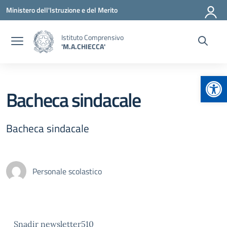
Vai ai contenuti
Vai al menu di navigazione
Vai al footer
Ministero dell'Istruzione e del Merito
Istituto Comprensivo
'M.A.CHIECCA'
Apr
Bacheca sindacale
Bacheca sindacale
Personale scolastico
Snadir newsletter510