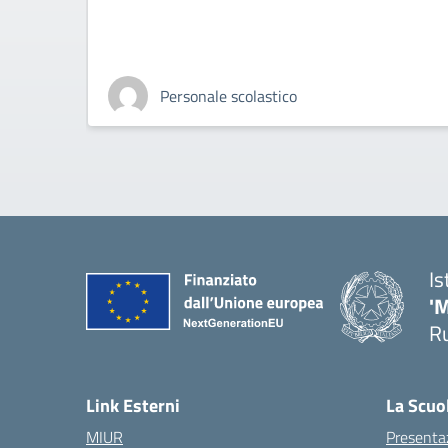
Personale scolastico
Is
'
R
— 
Link Esterni
La Scuo
MIUR
Presenta