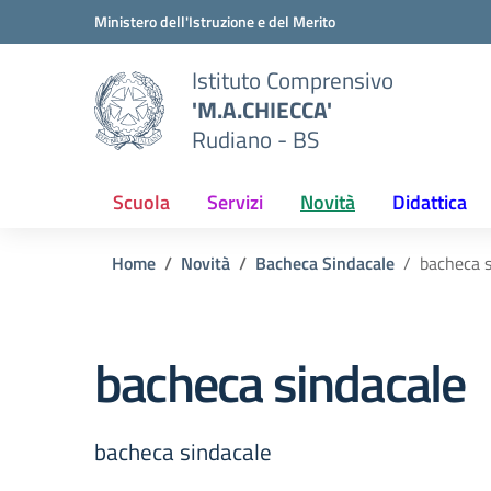
Vai ai contenuti
Vai al menu di navigazione
Vai al footer
Ministero dell'Istruzione e del Merito
Istituto Comprensivo
'M.A.CHIECCA'
Rudiano - BS
Scuola
Servizi
Novità
Didattica
Home
Novità
Bacheca Sindacale
bacheca s
bacheca sindacale
bacheca sindacale