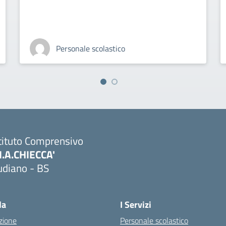
Personale scolastico
tituto Comprensivo
M.A.CHIECCA'
udiano - BS
Visita la pagina iniziale della scuola
la
I Servizi
zione
Personale scolastico