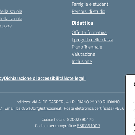
Famiglie e studenti
della scuola
Percorsi di studio
della scuola
Didattica
azione
Offerta formativa
I progetti delle classi
Piano Triennale
Valutazione
Inclusione
cy
Dichiarazione di accessibilità
Note legali
Indirizzo:
VIA A. DE GASPERI, 41 RUDIANO 25030 RUDIANO
7
Email:
bsic86100r@istruzione.it
Posta elettronica certificata (PEC):
bsic8
Codice fiscale: 82002390175
Codice meccanografico:
BSIC86100R