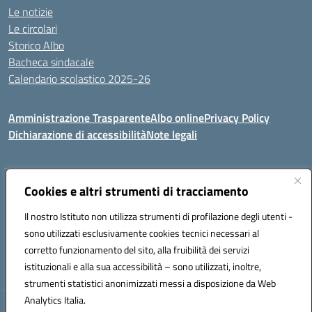
Le notizie
Le circolari
Storico Albo
Bacheca sindacale
Calendario scolastico 2025-26
Amministrazione Trasparente
Albo online
Privacy Policy
Dichiarazione di accessibilità
Note legali
Indirizzo:
Cookies e altri strumenti di tracciamento
VIA A. DE GASPERI, 41 RUDIANO 25030 RUDIANO
Centralino:
0307069017
Email:
bsic86100r@istruzione.it
Il nostro Istituto non utilizza strumenti di profilazione degli utenti -
Posta elettronica certificata (PEC):
bsic86100r@pec.istruzione.it
sono utilizzati esclusivamente cookies tecnici necessari al
Codice fiscale: 82002390175
corretto funzionamento del sito, alla fruibilità dei servizi
Codice meccanografico:
BSIC86100R
istituzionali e alla sua accessibilità – sono utilizzati, inoltre,
strumenti statistici anonimizzati messi a disposizione da Web
Analytics Italia.
Hosting & Powered by 3D Solution S.r.l.