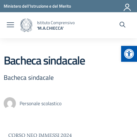
Vai ai contenuti
Vai al menu di navigazione
Vai al footer
Ministero dell'Istruzione e del Merito
Istituto Comprensivo
'M.A.CHIECCA'
Apr
Bacheca sindacale
Bacheca sindacale
Personale scolastico
CORSO NEO IMMESSI 2024