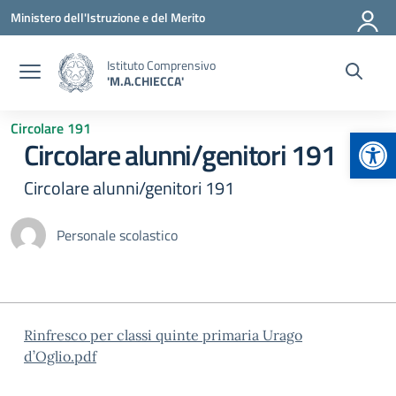
Vai ai contenuti
Vai al menu di navigazione
Vai al footer
Ministero dell'Istruzione e del Merito
Istituto Comprensivo
'M.A.CHIECCA'
Circolare 191
Apr
Circolare alunni/genitori 191
Circolare alunni/genitori 191
Personale scolastico
Rinfresco per classi quinte primaria Urago
d’Oglio.pdf