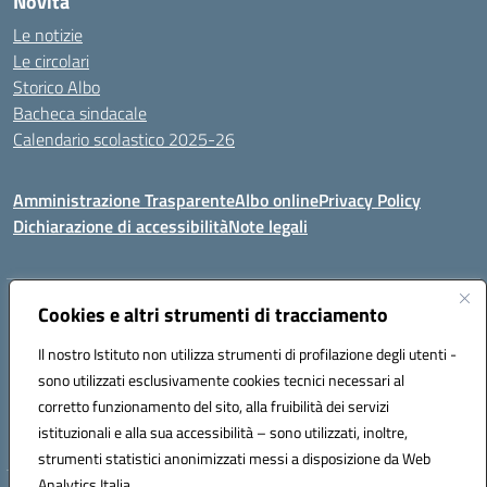
Novità
Le notizie
Le circolari
Storico Albo
Bacheca sindacale
Calendario scolastico 2025-26
Amministrazione Trasparente
Albo online
Privacy Policy
Dichiarazione di accessibilità
Note legali
Indirizzo:
Cookies e altri strumenti di tracciamento
VIA A. DE GASPERI, 41 RUDIANO 25030 RUDIANO
Centralino:
0307069017
Email:
bsic86100r@istruzione.it
Il nostro Istituto non utilizza strumenti di profilazione degli utenti -
Posta elettronica certificata (PEC):
bsic86100r@pec.istruzione.it
sono utilizzati esclusivamente cookies tecnici necessari al
Codice fiscale: 82002390175
corretto funzionamento del sito, alla fruibilità dei servizi
Codice meccanografico:
BSIC86100R
istituzionali e alla sua accessibilità – sono utilizzati, inoltre,
strumenti statistici anonimizzati messi a disposizione da Web
Analytics Italia.