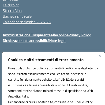
Le circolari
Storico Albo
Bacheca sindacale
Calendario scolastico 2025-26
Amministrazione Trasparente
Albo online
Privacy Policy
Dichiarazione di accessibilità
Note legali
Indirizzo:
Cookies e altri strumenti di tracciamento
VIA A. DE GASPERI, 41 RUDIANO 25030 RUDIANO
Centralino:
0307069017
Email:
bsic86100r@istruzione.it
Il nostro Istituto non utilizza strumenti di profilazione degli utenti -
Posta elettronica certificata (PEC):
bsic86100r@pec.istruzione.it
sono utilizzati esclusivamente cookies tecnici necessari al
Codice fiscale: 82002390175
corretto funzionamento del sito, alla fruibilità dei servizi
Codice meccanografico:
BSIC86100R
istituzionali e alla sua accessibilità – sono utilizzati, inoltre,
strumenti statistici anonimizzati messi a disposizione da Web
Analytics Italia.
Hosting & Powered by 3D Solution S.r.l.
Per saperne di più sul nostro sito, consulta la ns. Cookie Policy.